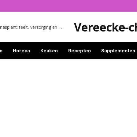
Vereecke-c
Alles wat je moet weten over de ananasplant: teelt, verzorging en leuke weetjes
n
Horeca
Keuken
Recepten
Supplementen